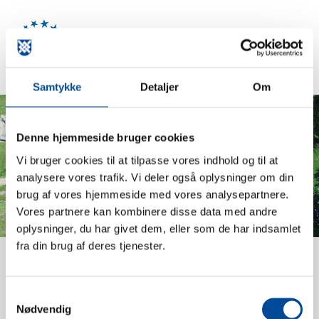
Samtykke
Detaljer
Om
Denne hjemmeside bruger cookies
Vi bruger cookies til at tilpasse vores indhold og til at
analysere vores trafik. Vi deler også oplysninger om din
brug af vores hjemmeside med vores analysepartnere.
Vores partnere kan kombinere disse data med andre
oplysninger, du har givet dem, eller som de har indsamlet
fra din brug af deres tjenester.
Klubweb
Husk at I altid kan få vigtig information på klubweb.dk, samt
Samtykkevalg
her opdatere email adresse og telefonnumre osv. Det er
Nødvendig