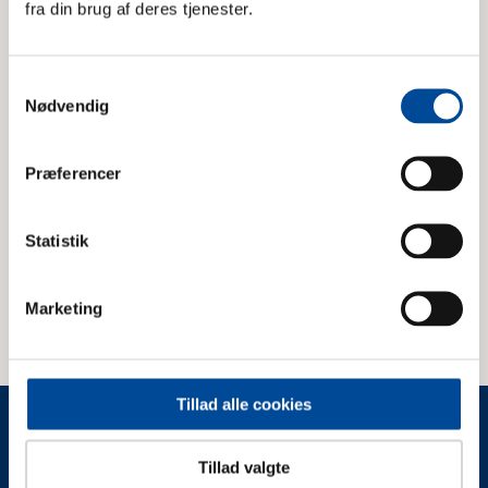
fra din brug af deres tjenester.
varsel. Der kan udmeldes den 15. samt den
sidste dag i måneden.
Samtykkevalg
Nødvendig
Præferencer
Klik på linket for ind- og udmeldelse.
Log bagefter med MitID
Statistik
Digital pladsanvisning
Marketing
Tillad alle cookies
Tillad valgte